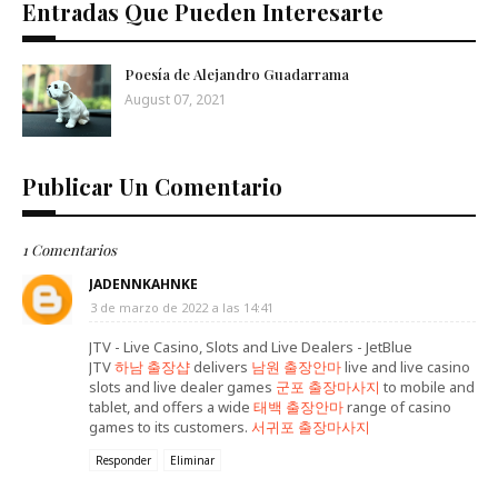
Entradas Que Pueden Interesarte
Poesía de Alejandro Guadarrama
August 07, 2021
Publicar Un Comentario
1 Comentarios
JADENNKAHNKE
3 de marzo de 2022 a las 14:41
JTV - Live Casino, Slots and Live Dealers - JetBlue
JTV
하남 출장샵
delivers
남원 출장안마
live and live casino
slots and live dealer games
군포 출장마사지
to mobile and
tablet, and offers a wide
태백 출장안마
range of casino
games to its customers.
서귀포 출장마사지
Responder
Eliminar