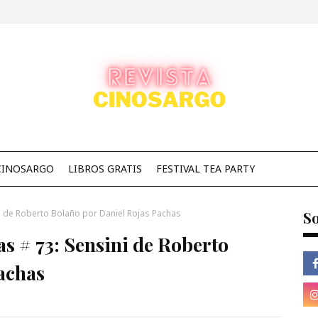
CINOSARGO
LIBROS GRATIS
FESTIVAL TEA PARTY
ini de Roberto Bolaño por Daniel Rojas Pachas
So
as # 73: Sensini de Roberto
achas