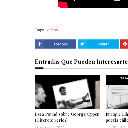
Tags:
videos
Facebook
Twitter
Entradas Que Pueden Interesarte
Ezra Pound sobre George Oppen
Enrique Lih
(Discrete Series)
poesía chil
February 05, 2022
July 29, 2021