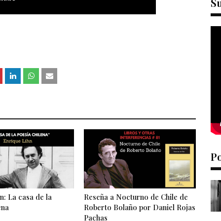
S
P
n: La casa de la
Reseña a Nocturno de Chile de
ena
Roberto Bolaño por Daniel Rojas
Pachas