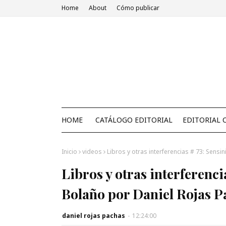
Home
About
Cómo publicar
HOME
CATÁLOGO EDITORIAL
EDITORIAL 
Inicio
videos
Libros y otras interferencias # 73: Sens
Libros y otras interferenci
Bolaño por Daniel Rojas P
daniel rojas pachas
-
12:24:00