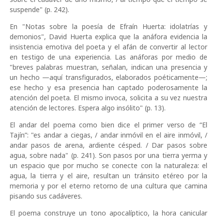
suspende" (p. 242).
En "Notas sobre la poesía de Efraín Huerta: idolatrías y
demonios", David Huerta explica que la anáfora evidencia la
insistencia emotiva del poeta y el afán de convertir al lector
en testigo de una experiencia. Las anáforas por medio de
"breves palabras muestran, señalan, indican una presencia y
un hecho —aquí transfigurados, elaborados poéticamente—;
ese hecho y esa presencia han captado poderosamente la
atención del poeta. El mismo invoca, solicita a su vez nuestra
atención de lectores. Espera algo insólito" (p. 13).
El andar del poema como bien dice el primer verso de “El
Tajín”: "es andar a ciegas, / andar inmóvil en el aire inmóvil, /
andar pasos de arena, ardiente césped. / Dar pasos sobre
agua, sobre nada" (p. 241). Son pasos por una tierra yerma y
un espacio que por mucho se conecte con la naturaleza: el
agua, la tierra y el aire, resultan un tránsito etéreo por la
memoria y por el eterno retorno de una cultura que camina
pisando sus cadáveres.
El poema construye un tono apocalíptico, la hora canicular