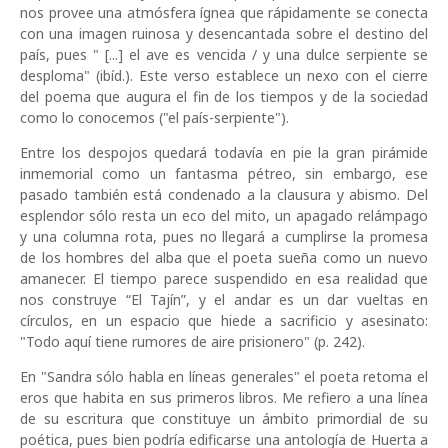
nos provee una atmósfera ígnea que rápidamente se conecta
con una imagen ruinosa y desencantada sobre el destino del
país, pues " [...] el ave es vencida / y una dulce serpiente se
desploma" (ibíd.). Este verso establece un nexo con el cierre
del poema que augura el fin de los tiempos y de la sociedad
como lo conocemos ("el país-serpiente").
Entre los despojos quedará todavía en pie la gran pirámide
inmemorial como un fantasma pétreo, sin embargo, ese
pasado también está condenado a la clausura y abismo. Del
esplendor sólo resta un eco del mito, un apagado relámpago
y una columna rota, pues no llegará a cumplirse la promesa
de los hombres del alba que el poeta sueña como un nuevo
amanecer. El tiempo parece suspendido en esa realidad que
nos construye “El Tajín”, y el andar es un dar vueltas en
círculos, en un espacio que hiede a sacrificio y asesinato:
"Todo aquí tiene rumores de aire prisionero" (p. 242).
En "Sandra sólo habla en líneas generales" el poeta retoma el
eros que habita en sus primeros libros. Me refiero a una línea
de su escritura que constituye un ámbito primordial de su
poética, pues bien podría edificarse una antología de Huerta a