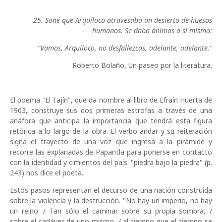
25. Soñé que Arquíloco atravesaba un desierto de huesos
humanos. Se daba ánimos a sí mismo:
“Vamos, Arquíloco, no desfallezcas, adelante, adelante.”
Roberto Bolaño, Un paseo por la literatura.
El poema "El Tajín", que da nombre al libro de Efraín Huerta de
1963, construye sus dos primeras estrofas a través de una
anáfora que anticipa la importancia que tendrá esta figura
retórica a lo largo de la obra. El verbo andar y su reiteración
signa el trayecto de una voz que ingresa a la pirámide y
recorre las explanadas de Papantla para ponerse en contacto
con la identidad y cimientos del país: "piedra bajo la piedra" (p.
243) nos dice el poeta.
Estos pasos representan el decurso de una nación construida
sobre la violencia y la destrucción. "No hay un imperio, no hay
un reino. / Tan sólo el caminar sobre su propia sombra, /
sobre el cadáver de uno mismo, / al tiempo que el tiempo se