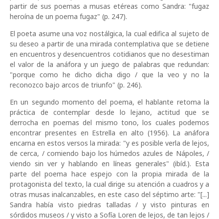
partir de sus poemas a musas etéreas como Sandra: "fugaz
heroína de un poema fugaz" (p. 247).
El poeta asume una voz nostálgica, la cual edifica al sujeto de
su deseo a partir de una mirada contemplativa que se detiene
en encuentros y desencuentros cotidianos que no desestiman
el valor de la anáfora y un juego de palabras que redundan:
"porque como he dicho dicha digo / que la veo y no la
reconozco bajo arcos de triunfo" (p. 246).
En un segundo momento del poema, el hablante retoma la
práctica de contemplar desde lo lejano, actitud que se
derrocha en poemas del mismo tono, los cuales podemos
encontrar presentes en Estrella en alto (1956). La anáfora
encarna en estos versos la mirada: "y es posible verla de lejos,
de cerca, / comiendo bajo los húmedos azules de Nápoles, /
viendo sin ver y hablando en líneas generales" (ibíd.). Esta
parte del poema hace espejo con la propia mirada de la
protagonista del texto, la cual dirige su atención a cuadros y a
otras musas inalcanzables, en este caso del séptimo arte: "[...]
Sandra había visto piedras talladas / y visto pinturas en
sórdidos museos / y visto a Sofía Loren de lejos, de tan lejos /