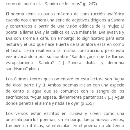
como de aquí a ella, Sandra de los ojos" (p. 247).
El poema tiene su punto máximo de construcción anafórica
cuando nos enumera una serie de adjetivos dirigidos a Sandra
y construidos a partir de una visión edénica de la mujer. El
poeta la llama Eva y la califica de Eva milenaria, Eva evasiva y
Eva con aroma a café, sin embargo, lo significativo para esta
lectura y el uso que hace Huerta de la anáfora está en cómo
el texto cierra repitiendo la misma construcción, pero esta
vez invocándola por su nombre "Sandra ¿por qué te llamas
estúpidamente Sandra? [...] Sandra diabla y demonia
sandrísima" (ibíd.).
Los últimos textos que comentaré en esta lectura son “Agua
del dios” parte I y II. Ambos poemas inician con una especie
de canto al agua que se comunica con la sangre de los
sacrificados. “Agua espesa, divinamente pantanosa / [...] Agua
donde penetra el alama y nada se oye” (p 255).
Los versos están escritos en cursiva y sirven como una
antesala para los poemas, sin embargo, luego nuevos versos,
también en itálicas, se intercalan en el poema no aludiendo