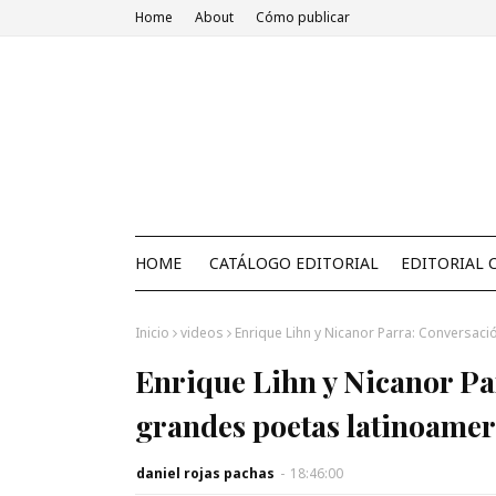
Home
About
Cómo publicar
HOME
CATÁLOGO EDITORIAL
EDITORIAL 
Inicio
videos
Enrique Lihn y Nicanor Parra: Conversac
Enrique Lihn y Nicanor Pa
grandes poetas latinoamer
daniel rojas pachas
-
18:46:00