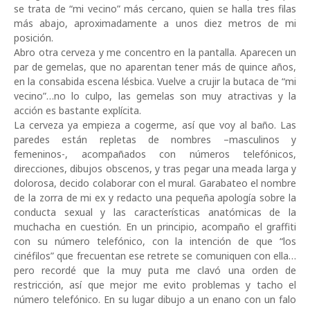
se trata de “mi vecino” más cercano, quien se halla tres filas
más abajo, aproximadamente a unos diez metros de mi
posición.
Abro otra cerveza y me concentro en la pantalla. Aparecen un
par de gemelas, que no aparentan tener más de quince años,
en la consabida escena lésbica. Vuelve a crujir la butaca de “mi
vecino”…no lo culpo, las gemelas son muy atractivas y la
acción es bastante explícita.
La cerveza ya empieza a cogerme, así que voy al baño. Las
paredes están repletas de nombres –masculinos y
femeninos-, acompañados con números telefónicos,
direcciones, dibujos obscenos, y tras pegar una meada larga y
dolorosa, decido colaborar con el mural. Garabateo el nombre
de la zorra de mi ex y redacto una pequeña apología sobre la
conducta sexual y las características anatómicas de la
muchacha en cuestión. En un principio, acompaño el graffiti
con su número telefónico, con la intención de que “los
cinéfilos” que frecuentan ese retrete se comuniquen con ella…
pero recordé que la muy puta me clavó una orden de
restricción, así que mejor me evito problemas y tacho el
número telefónico. En su lugar dibujo a un enano con un falo