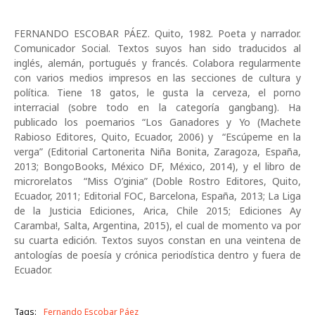
FERNANDO ESCOBAR PÁEZ. Quito, 1982. Poeta y narrador.
Comunicador Social. Textos suyos han sido traducidos al
inglés, alemán, portugués y francés. Colabora regularmente
con varios medios impresos en las secciones de cultura y
política. Tiene 18 gatos, le gusta la cerveza, el porno
interracial (sobre todo en la categoría gangbang). Ha
publicado los poemarios “Los Ganadores y Yo (Machete
Rabioso Editores, Quito, Ecuador, 2006) y “Escúpeme en la
verga” (Editorial Cartonerita Niña Bonita, Zaragoza, España,
2013; BongoBooks, México DF, México, 2014), y el libro de
microrelatos “Miss O’ginia” (Doble Rostro Editores, Quito,
Ecuador, 2011; Editorial FOC, Barcelona, España, 2013; La Liga
de la Justicia Ediciones, Arica, Chile 2015; Ediciones Ay
Caramba!, Salta, Argentina, 2015), el cual de momento va por
su cuarta edición. Textos suyos constan en una veintena de
antologías de poesía y crónica periodística dentro y fuera de
Ecuador.
Tags:
Fernando Escobar Páez