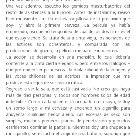
Una vez adentro, escucho los gemidos masturbatorios del
resto de asistentes a la función. Antes de instalarme, reviso
bien mi asiento –mi tía estaría orgullosa de lo precavido que
soy-, y abro la primera cerveza. La película ya había
empezado, así que no tengo idea de cuál de los dos films es el
que estoy viendo. Se trata de una cinta vieja, los peinados de
las actrices son ochenteros, y comparada con las
producciones de gozno, la película me parece inocentona.
La acción se desarrolla en una mansión, lo cual debería
conferirle a la cinta cierta elegancia, pero entre los diálogos –
que pretenden ser picarescos-, la mala calidad de la imagen, y
las voces chillonas de las actrices, la impresión que me
produce está lejos de ser aristocrática.
Regreso a ver la sala, que está casi vacía. No creo que haya
más de diez personas, y todos son hombres solos de edad
indefinible. Como cada quien está ocupado en lo suyo, le doy
un sorbo largo a mi cerveza y enciendo un cigarrillo para
ahuyentar cualquier hedor ajeno. Las escenas de sexo son
simples, muchos primeros planos de penetración y gemidos
estridentes dominan la pantalla. Mientras doy una chupada a
mi cigarrillo, se escucha el crujir de una butaca, supongo que