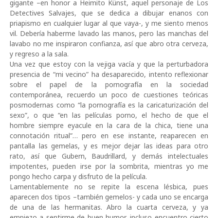
gigante –en honor a Heimito Künst, aquel personaje de Los
Detectives Salvajes, que se dedica a dibujar enanos con
priapismo en cualquier lugar al que vaya-, y me siento menos
vil. Debería haberme lavado las manos, pero las manchas del
lavabo no me inspiraron confianza, así que abro otra cerveza,
y regreso a la sala.
Una vez que estoy con la vejiga vacía y que la perturbadora
presencia de “mi vecino” ha desaparecido, intento reflexionar
sobre el papel de la pornografía en la sociedad
contemporánea, recuerdo un poco de cuestiones teóricas
posmodernas como “la pornografía es la caricaturización del
sexo”, o que “en las películas porno, el hecho de que el
hombre siempre eyacule en la cara de la chica, tiene una
connotación ritual”… pero en ese instante, reaparecen en
pantalla las gemelas, y es mejor dejar las ideas para otro
rato, así que Gubern, Baudrillard, y demás intelectuales
impotentes, pueden irse por la sombrita, mientras yo me
pongo hecho carpa y disfruto de la película.
Lamentablemente no se repite la escena lésbica, pues
aparecen dos tipos –también gemelos- y cada uno se encarga
de una de las hermanitas. Abro la cuarta cerveza, y ya
empiezo a sentirme de buen humor, incluso encuentro cierto