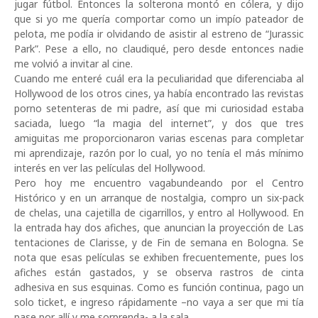
jugar fútbol. Entonces la solterona montó en cólera, y dijo
que si yo me quería comportar como un impío pateador de
pelota, me podía ir olvidando de asistir al estreno de “Jurassic
Park”. Pese a ello, no claudiqué, pero desde entonces nadie
me volvió a invitar al cine.
Cuando me enteré cuál era la peculiaridad que diferenciaba al
Hollywood de los otros cines, ya había encontrado las revistas
porno setenteras de mi padre, así que mi curiosidad estaba
saciada, luego “la magia del internet”, y dos que tres
amiguitas me proporcionaron varias escenas para completar
mi aprendizaje, razón por lo cual, yo no tenía el más mínimo
interés en ver las películas del Hollywood.
Pero hoy me encuentro vagabundeando por el Centro
Histórico y en un arranque de nostalgia, compro un six-pack
de chelas, una cajetilla de cigarrillos, y entro al Hollywood. En
la entrada hay dos afiches, que anuncian la proyección de Las
tentaciones de Clarisse, y de Fin de semana en Bologna. Se
nota que esas películas se exhiben frecuentemente, pues los
afiches están gastados, y se observa rastros de cinta
adhesiva en sus esquinas. Como es función continua, pago un
solo ticket, e ingreso rápidamente –no vaya a ser que mi tía
pase por allí y me sorprenda- a la sala.