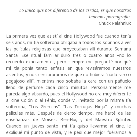
Lo único que nos diferencia de los cerdos, es que nosotros
tenemos pornografía.
Chuck Palahniuk
La primera vez que asistí al cine Hollywood fue cuando tenía
seis años, mi tía solterona obligaba a todos los sobrinos a ver
las películas religiosas que proyectaban allí durante Semana
Santa. Ese ritual familiar duró tres o cuatro años –no lo
recuerdo exactamente-, pero siempre me pregunté por qué
mi tía ponía tanto énfasis en que revisáramos nuestros
asientos, y nos cercioráramos de que no hubiera “nada raro o
pegajoso allí”, mientras nos sobaba la cara con un pañuelo
lleno de perfume cada cinco minutos. Personalmente me
parecía algo absurdo, pues el Hollywood no era muy diferente
al cine Colón o al Fénix, donde vi, invitado por la misma tía
solterona, “Los Gremlins”, “Las Tortugas Ninja”, y muchas
películas más. Después de cierto tiempo, me harté de las
enseñanzas de Moisés, Ben-Hur, y del Maestro Splinter.
Cuando un jueves santo, mi tía quiso llevarme al cine, le
expliqué mi punto de vista, y le pedí que mejor fuéramos a