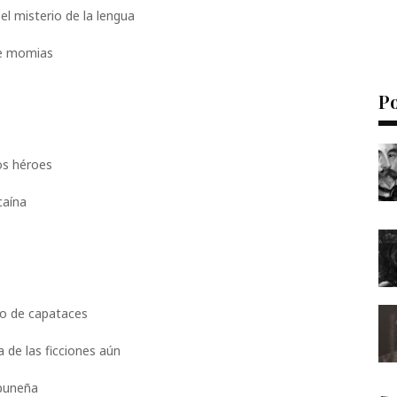
 el misterio de la lengua
de momias
P
ros héroes
caína
do de capataces
de las ficciones aún
 puneña