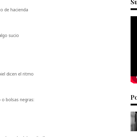
S
o de hacienda
algo sucio
el dicen el ritmo
P
 o bolsas negras: