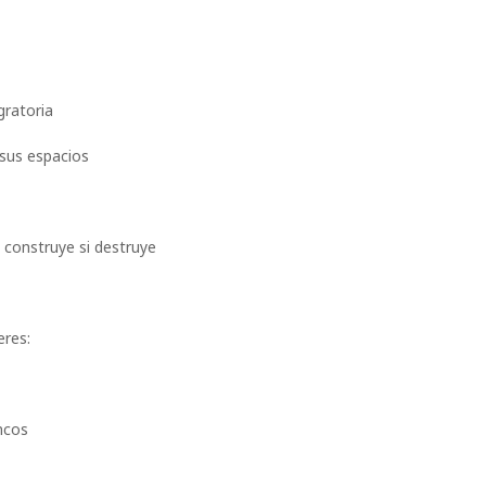
gratoria
sus espacios
 construye si destruye
eres:
ncos