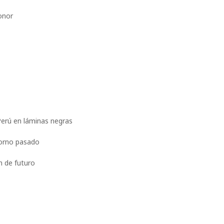
onor
Perú en láminas negras
torno pasado
n de futuro