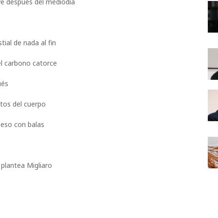
ve después del mediodía
ial de nada al fin
 el carbono catorce
ués
tos del cuerpo
beso con balas
plantea Migliaro