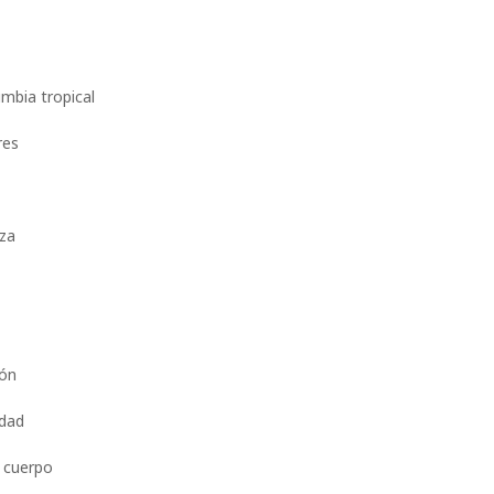
bia tropical
res
eza
ión
idad
n cuerpo