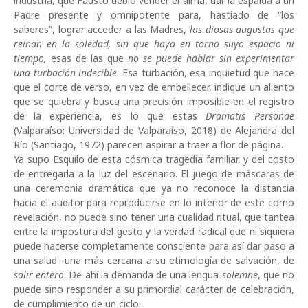
industria, que Fausto debió vender el alma, dar la espalda a un
Padre presente y omnipotente para, hastiado de “los
saberes”, lograr acceder a las Madres,
las diosas augustas que
reinan en la soledad, sin que haya en torno suyo espacio ni
tiempo,
esas de las que
no se puede hablar sin experimentar
una turbación indecible
. Esa turbación, esa inquietud que hace
que el corte de verso, en vez de embellecer, indique un aliento
que se quiebra y busca una precisión imposible en el registro
de la experiencia, es lo que estas
Dramatis Personae
(Valparaíso: Universidad de Valparaíso, 2018) de Alejandra del
Río (Santiago, 1972) parecen aspirar a traer a flor de página.
Ya supo Esquilo de esta cósmica tragedia familiar, y del costo
de entregarla a la luz del escenario. El juego de máscaras de
una ceremonia dramática que ya no reconoce la distancia
hacia el auditor para reproducirse en lo interior de este como
revelación, no puede sino tener una cualidad ritual, que tantea
entre la impostura del gesto y la verdad radical que ni siquiera
puede hacerse completamente consciente para así dar paso a
una salud -una más cercana a su etimología de salvación, de
salir entero
. De ahí la demanda de una lengua
solemne
, que no
puede sino responder a su primordial carácter de celebración,
de cumplimiento de un ciclo.