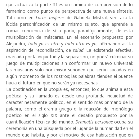
que actualiza la parte III es un camino de comprensión de lo
femenino como punto de perspectiva de una nueva síntesis.
Tal como en
Locas mujeres
de Gabriela Mistral, veo acá la
lúcida personificación de un mismo sujeto, que aprende a
tomar conciencia de sí a partir, paradójicamente, de esta
multiplicación de máscaras. En el escenario propuesto por
Alejandra,
todo yo es otro
y
todo otro es yo
, afirmando así la
aspiración de reconciliación, de
salud
. La existencia efectiva,
marcada por la inquietud y la separación, no podrá culminar su
juego de multiplicaciones sin conformar un nuevo universal;
las máscaras solo por existir suponen que serán sacadas en
algún momento de los rostros; las palabras tienden el puente
hacia el futuro en que no serán ya necesarias.
La obstinación en la utopía es, entonces, lo que anima a esta
poética, y su llamado es desde una profunda inquietud de
carácter netamente político, en el sentido más primario de la
palabra, como el drama griego o la reacción del monólogo
poético en el siglo XIX ante el desafío propuesto por la
cuantificación técnica del mundo.
Dramatis personae
ocupa su
ceremonia en una búsqueda por el lugar de la humanidad en el
mundo que habita, y por el motivo de esa habitación que en