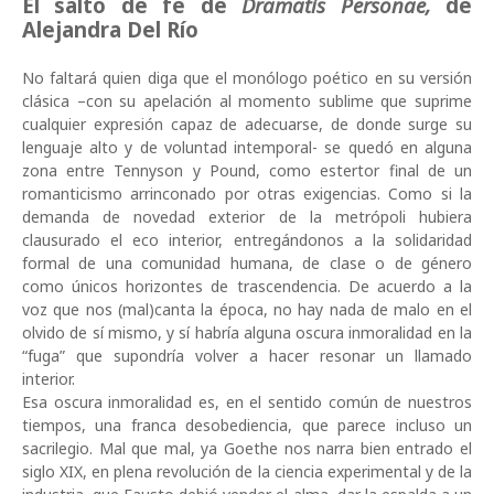
El salto de fe de
Dramatis Personae,
de
Alejandra Del Río
No faltará quien diga que el monólogo poético en su versión
clásica –con su apelación al momento sublime que suprime
cualquier expresión capaz de adecuarse, de donde surge su
lenguaje alto y de voluntad intemporal- se quedó en alguna
zona entre Tennyson y Pound, como estertor final de un
romanticismo arrinconado por otras exigencias. Como si la
demanda de n
ovedad exterior de la metrópoli hubiera
clausurado el eco interior, entregándonos a la solidaridad
formal de una comunidad humana, de clase o de género
como únicos horizontes de trascendencia. De acuerdo a la
voz que nos (mal)canta la época, no hay nada de malo en el
olvido de sí mismo, y sí habría alguna oscura inmoralidad en la
“fuga” que supondría volver a hacer resonar un llamado
interior.
Esa oscura inmoralidad es, en el sentido común de nuestros
tiempos, una franca desobediencia, que parece incluso un
sacrilegio. Mal que mal, ya Goethe nos narra bien entrado el
siglo XIX, en plena revolución de la ciencia experimental y de la