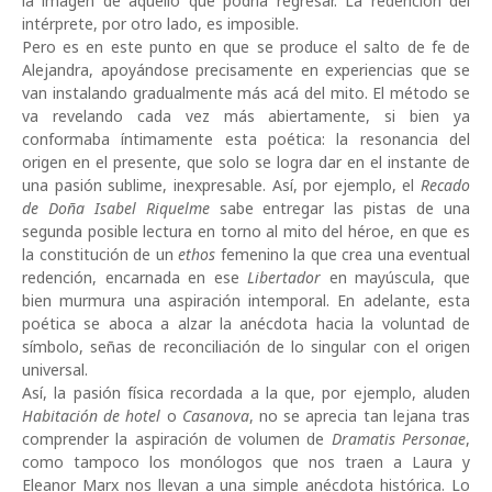
la imagen de aquello que podría regresar. La redención del
intérprete, por otro lado, es imposible.
Pero es en este punto en que se produce el salto de fe de
Alejandra, apoyándose precisamente en experiencias que se
van instalando gradualmente más acá del mito. El método se
va revelando cada vez más abiertamente, si bien ya
conformaba íntimamente esta poética: la resonancia del
origen en el presente, que solo se logra dar en el instante de
una pasión sublime, inexpresable. Así, por ejemplo, el
Recado
de Doña Isabel Riquelme
sabe entregar las pistas de una
segunda posible lectura en torno al mito del héroe, en que es
la constitución de un
ethos
femenino la que crea una eventual
redención, encarnada en ese
Libertador
en mayúscula, que
bien murmura una aspiración intemporal. En adelante, esta
poética se aboca a alzar la anécdota hacia la voluntad de
símbolo, señas de reconciliación de lo singular con el origen
universal.
Así, la pasión física recordada a la que, por ejemplo, aluden
Habitación de hotel
o
Casanova
, no se aprecia tan lejana tras
comprender la aspiración de volumen de
Dramatis Personae
,
como tampoco los monólogos que nos traen a Laura y
Eleanor Marx nos llevan a una simple anécdota histórica. Lo