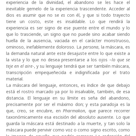
experiencia de la divinidad, el abandono se les hace el
inevitable gemelo de la experiencia trascendente. Acceder al
dios es asumir que no se
es
con él, y que si todo trayecto
tiene un costo, este es insaldable. Lo que rendirá la
experiencia es ser signo de ese puente entre el mundo y lo
que lo trasciende, un signo que no puede sino acabar siendo
huella de la ausencia, vaciada en el carácter monstruoso,
ominoso, inefablemente doloroso. La
persona
, la máscara, es
la demanda natural ante este desajuste entre lo que existe a
la vista y lo que no desea presentarse a los ojos –
lo que se
teje en el aire
-, y su lenguaje tendrá que ser también máscara,
transcripción empequeñecida e indignificada por el trato
material.
La máscara del lenguaje, entonces, es índice de que debajo
está el rostro marcado ya por lo insalvable, también, de esa
distancia. El lenguaje en su límite es seña del abandono,
precisamente por ser el máximo don; y esta paradoja es la
que, creo, se encubre, en
Pharmakon
, que parece recorrer
taxonómicamente esa escisión del absoluto ausente. Lo que
guarda la máscara está destinado a la muerte, y tan solo la
máscara puede pervivir como voz o como signo escrito, como