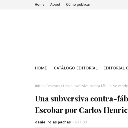
Home
About
Cómo publicar
HOME
CATÁLOGO EDITORIAL
EDITORIAL 
Inicio
Ensayos
Una subversiva contra-fábula: Se vend
Una subversiva contra-fáb
Escobar por Carlos Henri
daniel rojas pachas
-
6:11:00