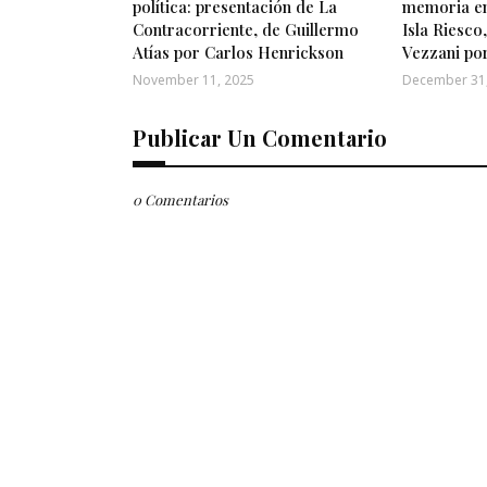
política: presentación de La
memoria en 
Contracorriente, de Guillermo
Isla Riesco
Atías por Carlos Henrickson
Vezzani po
November 11, 2025
December 31
Publicar Un Comentario
0 Comentarios