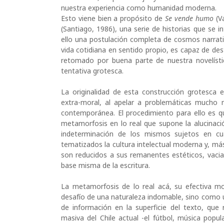
nuestra experiencia como humanidad moderna.
Esto viene bien a propósito de
Se vende humo
(V
(Santiago, 1986), una serie de historias que se
ello una postulación completa de cosmos narrativ
vida cotidiana en sentido propio, es capaz de des
retomado por buena parte de nuestra novelíst
tentativa grotesca.
La originalidad de esta construcción grotesca 
extra-moral, al apelar a problemáticas mucho 
contemporánea. El procedimiento para ello es qu
metamorfosis en lo real que supone la alucinació
indeterminación de los mismos sujetos en c
tematizados la cultura intelectual moderna y, más
son reducidos a sus remanentes estéticos, vac
base misma de la escritura.
La metamorfosis de lo real acá, su efectiva m
desafío de una naturaleza indomable, sino como
de información en la superficie del texto, que
masiva del Chile actual -el fútbol, música popul