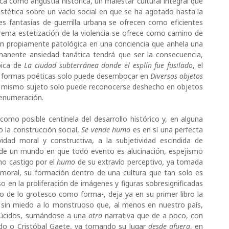
cá como angustia histórica, un malestar cultural integral que
 estética sobre un vacío social en que se ha agotado hasta la
tes fantasías de guerrilla urbana se ofrecen como eficientes
xtrema estetización de la violencia se ofrece como camino de
ción propiamente patológica en una conciencia que anhela una
rmanente ansiedad tanática tendrá que ser la consecuencia,
ópica de
La ciudad subterránea donde el esplín fue fusilado
, el
on formas poéticas solo puede desembocar en
Diversos objetos
el mismo sujeto solo puede reconocerse deshecho en objetos
enumeración.
como posible centinela del desarrollo histórico y, en alguna
la construcción social,
Se vende humo
es en sí una perfecta
idad moral y constructiva, a la subjetividad escindida de
ivo de un mundo en que todo evento es alucinación, espejismo
mo castigo por el
humo
de su extravío perceptivo
,
ya tomada
moral, su formación dentro de una cultura que tan solo es
so en la proliferación de imágenes y figuras sobresignificadas
o de lo grotesco como forma-, deja ya en su primer libro la
y sin miedo a lo monstruoso que, al menos en nuestro país,
lúcidos, sumándose a una
otra
narrativa que de a poco, con
do o Cristóbal Gaete, va tomando su lugar
desde afuera
, en