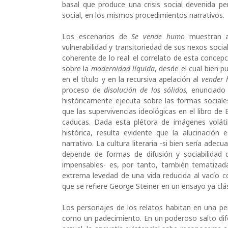
basal que produce una crisis social devenida 
social, en los mismos procedimientos narrativos.
Los escenarios de
Se vende humo
muestran a 
vulnerabilidad y transitoriedad de sus nexos socia
coherente de lo real: el correlato de esta conce
sobre la
modernidad líquida
, desde el cual bien p
en el título y en la recursiva apelación al
vender
proceso de
disolución de los sólidos,
enunciado
históricamente ejecuta sobre las formas sociales 
que las supervivencias ideológicas en el libro 
caducas. Dada esta plétora de imágenes volátiles
histórica, resulta evidente que la alucinació
narrativo. La cultura literaria -si bien sería adec
depende de formas de difusión y sociabilida
impensables- es, por tanto, también tematizada
extrema levedad de una vida reducida al vacío c
que se refiere George Steiner en un ensayo ya clás
Los personajes de los relatos habitan en una pe
como un padecimiento. En un poderoso salto dife