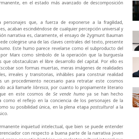
permanente, en el estado más avanzado de descomposición
personajes que, a fuerza de exponerse a la fragilidad,
les, acaban escindiéndose de cualquier percepción universal y
pción narrativa es, claramente, el ensayo de Zygmunt Bauman
uede colegirse una de las claves centrales del texto, presente
 humo
. Este humo parece revelarse como el subproducto del
 por Marx como símbolo de la operación que la burguesía
que obstaculizan el libre desarrollo del capital. Por ello es
de Escobar son formas muertas, meras imágenes de realidades
, irreales y transitorias, inhábiles para construir realidad
n es un procedimiento necesario para retratar este cosmos
uado acá llamarle
libresca
, por cuanto lo propiamente literario
d que en este cosmos de
Se vende humo
ya se han hecho
 como el reflejo en la conciencia de los personajes de la
omo su posibilidad única, en la plena etapa
postcultural
a la
ico.
rmanente inquietud intelectual, que bien se puede entender
renciador con respecto a buena parte de la narrativa joven