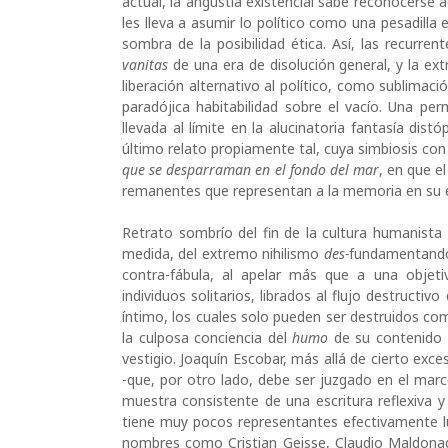
actual, la angustia existencial sabe reconocerse a
les lleva a asumir lo político como una pesadilla
sombra de la posibilidad ética. Así, las recurren
vanitas
de una era de disolución general, y la e
liberación alternativo al político, como sublima
paradójica habitabilidad sobre el vacío. Una pe
llevada al límite en la alucinatoria fantasía dist
último relato propiamente tal, cuya simbiosis c
que se desparraman en el fondo del mar
, en que 
remanentes que representan a la memoria en su 
Retrato sombrío del fin de la cultura humanista 
medida, del extremo nihilismo
des-
fundamentando 
contra-fábula, al apelar más que a una objetiv
individuos solitarios, librados al flujo destruct
íntimo, los cuales solo pueden ser destruidos co
la culposa conciencia
del
humo
de su contenido 
vestigio. Joaquín Escobar, más allá de cierto exce
-que, por otro lado, debe ser juzgado en el marc
muestra consistente de una escritura reflexiva 
tiene muy pocos representantes efectivamente 
nombres como Cristian Geisse, Claudio Maldona