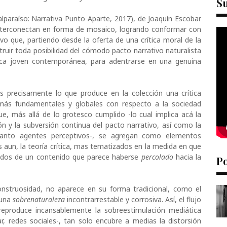
S
alparaíso: Narrativa Punto Aparte, 2017), de Joaquín Escobar
 interconectan en forma de mosaico, logrando conformar con
o que, partiendo desde la oferta de una crítica moral de la
truir toda posibilidad del cómodo pacto narrativo naturalista
ica joven contemporánea, para adentrarse en una genuina
es precisamente lo que produce en la colección una crítica
más fundamentales y globales con respecto a la sociedad
e, más allá de lo grotesco cumplido -lo cual implica acá la
n y la subversión continua del pacto narrativo, así como la
uanto agentes perceptivos-, se agregan como elementos
 aun, la teoría crítica, mas tematizados en la medida en que
iados de un contenido que parece haberse
percolado
hacia la
P
onstruosidad, no aparece en su forma tradicional, como el
 una
sobrenaturaleza
incontrarrestable y corrosiva. Así, el flujo
 reproduce incansablemente la sobreestimulación mediática
ar, redes sociales-, tan solo encubre a medias la distorsión