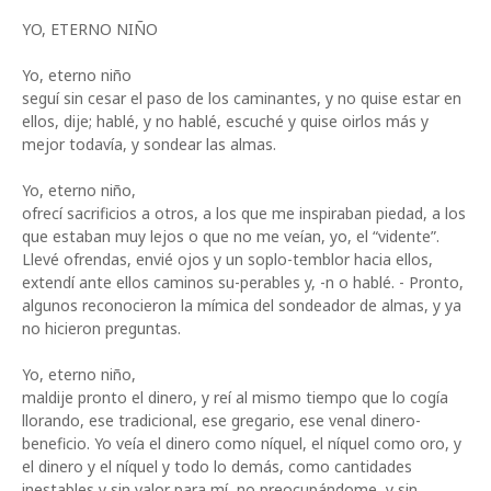
YO, ETERNO NIÑO
Yo, eterno niño
seguí sin cesar el paso de los caminantes, y no quise estar en
ellos, dije; hablé, y no hablé, escuché y quise oirlos más y
mejor todavía, y sondear las almas.
Yo, eterno niño,
ofrecí sacrificios a otros, a los que me inspiraban piedad, a los
que estaban muy lejos o que no me veían, yo, el “vidente”.
Llevé ofrendas, envié ojos y un soplo-temblor hacia ellos,
extendí ante ellos caminos su-perables y, -n o hablé. - Pronto,
algunos reconocieron la mímica del sondeador de almas, y ya
no hicieron preguntas.
Yo, eterno niño,
maldije pronto el dinero, y reí al mismo tiempo que lo cogía
llorando, ese tradicional, ese gregario, ese venal dinero-
beneficio. Yo veía el dinero como níquel, el níquel como oro, y
el dinero y el níquel y todo lo demás, como cantidades
inestables y sin valor para mí, no preocupándome, y sin