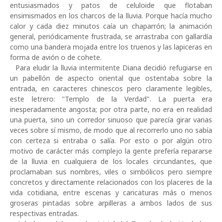
entusiasmados y patos de celuloide que flotaban
ensimismados en los charcos de la lluvia. Porque hacía mucho
calor y cada diez minutos caía un chaparrón; la animación
general, periódicamente frustrada, se arrastraba con gallardía
como una bandera mojada entre los truenos y las lapiceras en
forma de avión o de cohete.
Para eludir la lluvia intermitente Diana decidió refugiarse en
un pabellón de aspecto oriental que ostentaba sobre la
entrada, en caracteres chinescos pero claramente legibles,
este letrero: "Templo de la Verdad". La puerta era
inesperadamente angosta; por otra parte, no era en realidad
una puerta, sino un corredor sinuoso que parecía girar varias
veces sobre sí mismo, de modo que al recorrerlo uno no sabía
con certeza si entraba o salía. Por esto o por algún otro
motivo de carácter más complejo la gente prefería repararse
de la lluvia en cualquiera de los locales circundantes, que
proclamaban sus nombres, viles o simbólicos pero siempre
concretos y directamente relacionados con los placeres de la
vida cotidiana, entre escenas y caricaturas más o menos
groseras pintadas sobre arpilleras a ambos lados de sus
respectivas entradas.