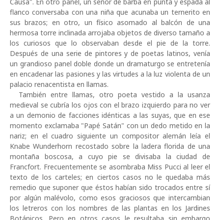
Causa". En otro panel, un señor de barba en punta y espada al
flanco conversaba con una niña que acunaba un ternerito en
sus brazos; en otro, un físico asomado al balcón de una
hermosa torre inclinada arrojaba objetos de diverso tamaño a
los curiosos que lo observaban desde el pie de la torre.
Después de una serie de pintores y de poetas latinos, venía
un grandioso panel doble donde un dramaturgo se entretenía
en encadenar las pasiones y las virtudes a la luz violenta de un
palacio renacentista en llamas.
También entre llamas, otro poeta vestido a la usanza
medieval se cubría los ojos con el brazo izquierdo para no ver
a un demonio de facciones idénticas a las suyas, que en ese
momento exclamaba "Papé Satán" con un dedo metido en la
nariz; en el cuadro siguiente un compositor alemán leía el
Knabe Wunderhorn recostado sobre la ladera florida de una
montaña boscosa, a cuyo pie se divisaba la ciudad de
Francfort. Frecuentemente se asombraba Miss Pucci al leer el
texto de los carteles; en ciertos casos no le quedaba más
remedio que suponer que éstos habían sido trocados entre sí
por algún malévolo, como esos graciosos que intercambian
los letreros con los nombres de las plantas en los Jardines
Botánicos. Pero en otros casos le resultaba sin embargo