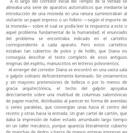
A lo largo del corredor inicial del Templo de la Verdad se
alineaba una serie de aparatos automáticos que mediante la
introducción de una moneda en una ranura suministraban al
visitante un papel impreso o un folleto —según el importe de
la moneda— sobre el cual se podía leer la respuesta a este o
aquel problema fundamental de la humanidad; el enunciado
del problema se encontraba indicado en el cartelito
correspondiente a cada aparato. Pero estos cartelitos
estaban tan cubiertos de polvo y de hollín, que Diana no
conseguía descifrar el texto completo de esos antiguos
enigmas del espíritu, manuscritos en letreros polvorientos.
Al emerger del corredor Diana se encontró en una vasta sala
o galpón solitario deficientemente iluminado. Sin ornamentos
y sin mayores pretensiones de belleza o por lo menos de
gracia arquitectónica, el techo del galpón apoyaba
directamente sobre una multitud de columnas salomónicas
de papier maché, distribuidas al parecer en forma de avenidas
o series paralelas, que convergían unas hacia el centro del
recinto y otras hacia la entrada. Un gran cartel de cartón, que
daba la impresión de haber estado arrumbado largo tiempo
en un taller mecánico, porque aparecía literalmente cubierto
de manchas de dedos y hasta de manos enteras impresas en