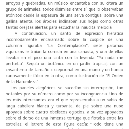
arroyos y quebradas, un músico encantaba con su cítara un
grupo de animales, todos disímiles entre sí, que lo observaban
atónitos desde la espesura de una selva contigua; sobre una
gallina atenta, los árboles inclinaban sus hojas como otras
tantas orejitas alertas para escuchar la inaudita melodía.
A continuación, un santo de expresión hierática
incómodamente encaramado sobre la cúspide de una
columna figuraba "La Contemplación"; siete palomas
vigorosas le traían la comida en una canasta, y una de ellas
llevaba en el pico una cinta con la leyenda "Ya nada me
perturba". Seguía un botánico en un jardín tropical, con un
crisantemo de tamaño excepcional en una mano y un hongo
curiosamente fálico en la otra, como ilustración de "El Orden
de la Naturaleza".
Los paneles alegóricos se sucedían sin interrupción, tan
notables por su número como por su incongruencia. Uno de
los más interesantes era el que representaba a un sabio de
larga cabellera blanca y turbante, de pie sobre una nube
apoyada sobre cuatro obeliscos egipcios, a su vez apoyados
sobre el dorso de una inmensa tortuga que flotaba entre las
estrellas; el letrero de esta figura decía: "Todo tiene una