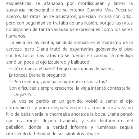
esqueléticas se afanaban por mordisquear y lamer la
sustancia indescriptible de su interior. Cuando Miss Pucci se
acercó, las ratas no se asustaron; parecían mirarla con odio,
pero con seguridad se trataba de una ilusión, porque las ratas
no disponen de tanta variedad de expresiones como los seres
humanos.
La vieja no las sentía, sin duda sumida en el marasmo de la
cerveza; pero Diana trató de espantarlas golpeando el piso
con los tacos. Las ratas no se fueron; en cambio la mendiga
abrió un poco el ojo izquierdo y balbuceó:
—¿Ya empezó el baile? Tengo unas ganas de bailar…
Entonces Diana le preguntó:
—Pero señora, ¿qué hace aquí entre esas ratas?
Con dificultad siempre creciente, la vieja intentó contestarle:
—¿Aquí? Yo…
Su voz se perdió en un gemido. Volvió a cerrar el ojo
entreabierto, y poco después empezó a roncar otra vez; un
hilo de baba verde le chorreaba ahora de la boca. Diana pensó
que era mejor dejarla tranquila, y salió lentamente del
pabellón, donde la Verdad informe y luminosa seguía
ofreciendo la felicidad de sus símbolos al vacío.