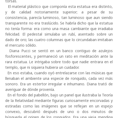
torsas.
El material plástico que componía esta estatua era distinto,
y de calidad notoriamente superior; a pesar de su
consistencia, parecía luminoso, tan luminoso que aun siendo
transparente no era traslúcido. Se habría dicho que la estatua
no tenía forma: era como una masa cambiante que irradiaba
felicidad. El pedestal simulaba un rubí, asentado sobre un
dado de oro; las cuatro columnas que lo circundaban imitaban
el mercurio sólido.
Diana Pucci se sentó en un banco contiguo de azulejos
fosforescentes, y permaneció un rato en meditación ante la
rara estatua. Le intrigaba sobre todo que nadie entrara en el
templo, que ni siquiera hubiera un cuidador.
En eso estaba, cuando oyó entrelazarse con las músicas que
llenaban el ambiente una especie de ronquido, cada vez más
sonoro. Era un estertor irregular e inhumano. Diana trató de
averiguar de dónde provenía.
En el fondo del pabellón, bajo un panel que ilustraba la Teoría
de la Relatividad mediante figuras curiosamente encorvadas y
estiradas como las imágenes que se reflejan en un espejo
convexo, descubrió después de uno o dos minutos de
búsqueda el origen de los ronquidos. Era una vieja mendiga