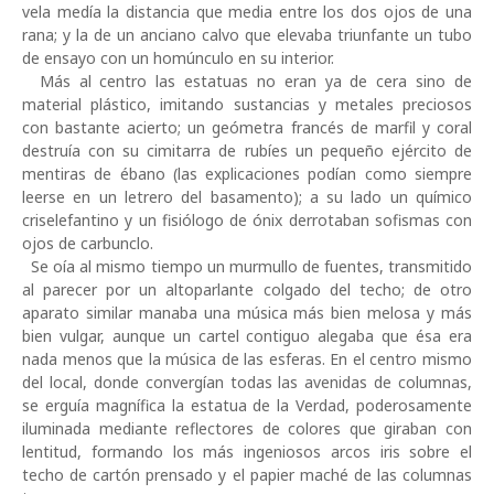
vela medía la distancia que media entre los dos ojos de una
rana; y la de un anciano calvo que elevaba triunfante un tubo
de ensayo con un homúnculo en su interior.
Más al centro las estatuas no eran ya de cera sino de
material plástico, imitando sustancias y metales preciosos
con bastante acierto; un geómetra francés de marfil y coral
destruía con su cimitarra de rubíes un pequeño ejército de
mentiras de ébano (las explicaciones podían como siempre
leerse en un letrero del basamento); a su lado un químico
criselefantino y un fisiólogo de ónix derrotaban sofismas con
ojos de carbunclo.
Se oía al mismo tiempo un murmullo de fuentes, transmitido
al parecer por un altoparlante colgado del techo; de otro
aparato similar manaba una música más bien melosa y más
bien vulgar, aunque un cartel contiguo alegaba que ésa era
nada menos que la música de las esferas. En el centro mismo
del local, donde convergían todas las avenidas de columnas,
se erguía magnífica la estatua de la Verdad, poderosamente
iluminada mediante reflectores de colores que giraban con
lentitud, formando los más ingeniosos arcos iris sobre el
techo de cartón prensado y el papier maché de las columnas