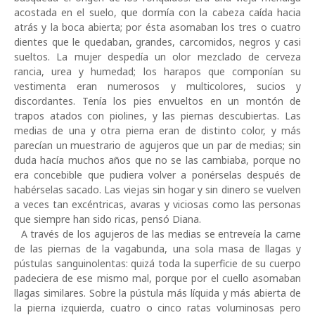
acostada en el suelo, que dormía con la cabeza caída hacia
atrás y la boca abierta; por ésta asomaban los tres o cuatro
dientes que le quedaban, grandes, carcomidos, negros y casi
sueltos. La mujer despedía un olor mezclado de cerveza
rancia, urea y humedad; los harapos que componían su
vestimenta eran numerosos y multicolores, sucios y
discordantes. Tenía los pies envueltos en un montón de
trapos atados con piolines, y las piernas descubiertas. Las
medias de una y otra pierna eran de distinto color, y más
parecían un muestrario de agujeros que un par de medias; sin
duda hacía muchos años que no se las cambiaba, porque no
era concebible que pudiera volver a ponérselas después de
habérselas sacado. Las viejas sin hogar y sin dinero se vuelven
a veces tan excéntricas, avaras y viciosas como las personas
que siempre han sido ricas, pensó Diana.
A través de los agujeros de las medias se entreveía la carne
de las piernas de la vagabunda, una sola masa de llagas y
pústulas sanguinolentas: quizá toda la superficie de su cuerpo
padeciera de ese mismo mal, porque por el cuello asomaban
llagas similares. Sobre la pústula más líquida y más abierta de
la pierna izquierda, cuatro o cinco ratas voluminosas pero