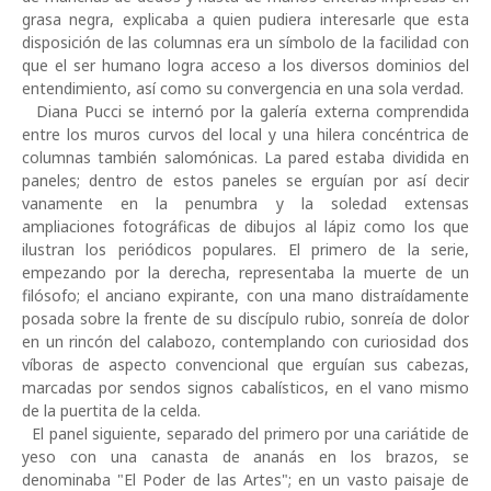
grasa negra, explicaba a quien pudiera interesarle que esta
disposición de las columnas era un símbolo de la facilidad con
que el ser humano logra acceso a los diversos dominios del
entendimiento, así como su convergencia en una sola verdad.
Diana Pucci se internó por la galería externa comprendida
entre los muros curvos del local y una hilera concéntrica de
columnas también salomónicas. La pared estaba dividida en
paneles; dentro de estos paneles se erguían por así decir
vanamente en la penumbra y la soledad extensas
ampliaciones fotográficas de dibujos al lápiz como los que
ilustran los periódicos populares. El primero de la serie,
empezando por la derecha, representaba la muerte de un
filósofo; el anciano expirante, con una mano distraídamente
posada sobre la frente de su discípulo rubio, sonreía de dolor
en un rincón del calabozo, contemplando con curiosidad dos
víboras de aspecto convencional que erguían sus cabezas,
marcadas por sendos signos cabalísticos, en el vano mismo
de la puertita de la celda.
El panel siguiente, separado del primero por una cariátide de
yeso con una canasta de ananás en los brazos, se
denominaba "El Poder de las Artes"; en un vasto paisaje de