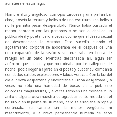
admitiera el est
ó
mago.
Hombre alto y anguloso, con ojos turquesa y una piel ámbar
clara, poseía la tersura y belleza de una escultura. Esa belleza
no le permitía pasar desapercibido. Nunca había buscado el
menor contacto con las personas a no ser la ideal de un
público ideal y poeta, pero a veces ocurría que el deseo sexual
de desconocidos le visitaba. Esto sucedía cuando el
agotamiento corporal se apoderaba de él después de una
gran expansión de la visión y se arrastraba en busca de
refugio en un patio. Mientras descansaba allí, algún ser
anónimo que pasase, y que merodeaba por los callejones de
noche, podía llegar a fijarse en el poeta y buscar su compañía
con dedos cálidos exploradores y labios voraces. Con la luz del
día el poeta despertaba y encontraba su ropa desgarrada y a
veces no sólo una humedad de bocas en la piel, sino
dolorosas magulladuras, y a veces también una moneda o un
anillo o alguna otra muestra de agradecimiento metida en el
bolsillo o en la palma de su mano, pero se arreglaba la ropa y
continuaba su camino sin la menor vergüenza ni
resentimiento, y la breve permanencia húmeda de esos