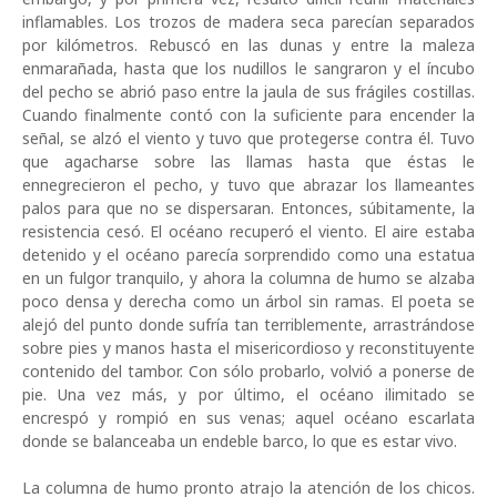
inflamables. Los trozos de madera seca parecían separados
por kilómetros. Rebuscó en las dunas y entre la maleza
enmarañada, hasta que los nudillos le sangraron y el íncubo
del pecho se abrió paso entre la jaula de sus frágiles costillas.
Cuando finalmente contó con la suficiente para encender la
señal, se alzó el viento y tuvo que protegerse contra él. Tuvo
que agacharse sobre las llamas hasta que éstas le
ennegrecieron el pecho, y tuvo que abrazar los llameantes
palos para que no se dispersaran. Entonces, súbitamente, la
resistencia cesó. El océano recuperó el viento. El aire estaba
detenido y el océano parecía sorprendido como una estatua
en un fulgor tranquilo, y ahora la columna de humo se alzaba
poco densa y derecha como un árbol sin ramas. El poeta se
alejó del punto donde sufría tan terriblemente, arrastrándose
sobre pies y manos hasta el misericordioso y reconstituyente
contenido del tambor. Con sólo probarlo, volvió a ponerse de
pie. Una vez más, y por último, el océano ilimitado se
encrespó y rompió en sus venas; aquel océano escarlata
donde se balanceaba un endeble barco, lo que es estar vivo.
La columna de humo pronto atrajo la atenci
ó
n de los chicos.