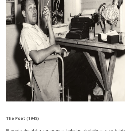
The Poet (1948)
El poeta destilaba sus propias bebidas alcoh
ó
licas y se hab
í
a