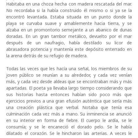
Habitaba en una choza hecha con madera rescatada del mar.
No recordaba si la había construido él mismo o si ya se la
encontró levantada. Estaba situada en un punto donde la
playa se curvaba suave y amablemente hacia tierra, y se
alzaba en un promontorio semejante a un abanico de dunas
doradas. En un gran tambor metálico, devuelto por el mar
después de un naufragio, había destilado su licor de
abrasadora potencia y mantenía este depósito enterrado en
la arena detrás de su refugio de madera.
Todas las veces que les hacía una señal, los miembros de su
joven público se reunían a su alrededor, y cada vez venían
más, y cada vez desde aldeas que se encontraban más y más
apartadas. El poeta ya llevaba largo tiempo considerando que
sus historias hasta entonces habían sido poco más que
ejercicios previos a una gran efusión auténtica que sería más
una creación plástica que verbal. Notaba que tenía esa
culminación cada vez más a mano. Su inminencia se anunció
en su interior en forma de fiebre. El cuerpo le ardía, se le
consumía; y se le encaneció el dorado pelo. Se le había
dilatado el corazón. Se le hincharon las arterias. A veces le