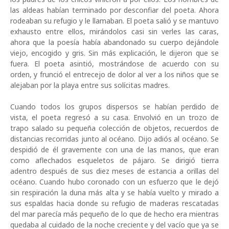
las aldeas hab
í
an terminado por desconfiar del poeta. Ahora
rodeaban su refugio y le llamaban. El poeta sali
ó
y se mantuvo
exhausto entre ellos, mir
á
ndolos casi sin verles las caras,
ahora que la poes
í
a hab
í
a abandonado su cuerpo dej
á
ndole
viejo, encogido y gris. Sin m
á
s explicaci
ó
n, le dijeron que se
fuera. El poeta asinti
ó
, mostr
á
ndose de acuerdo con su
orden, y frunci
ó
el entrecejo de dolor al ver a los ni
ñ
os que se
alejaban por la playa entre sus sol
í
citas madres.
Cuando todos los grupos dispersos se habían perdido de
vista, el poeta regresó a su casa. Envolvió en un trozo de
trapo salado su pequeña colección de objetos, recuerdos de
distancias recorridas junto al océano. Dijo adiós al océano. Se
despidió de él gravemente con una de las manos, que eran
como aflechados esqueletos de pájaro. Se dirigió tierra
adentro después de sus diez meses de estancia a orillas del
océano. Cuando hubo coronado con un esfuerzo que le dejó
sin respiración la duna más alta y se había vuelto y mirado a
sus espaldas hacia donde su refugio de maderas rescatadas
del mar parecía más pequeño de lo que de hecho era mientras
quedaba al cuidado de la noche creciente y del vacío que ya se