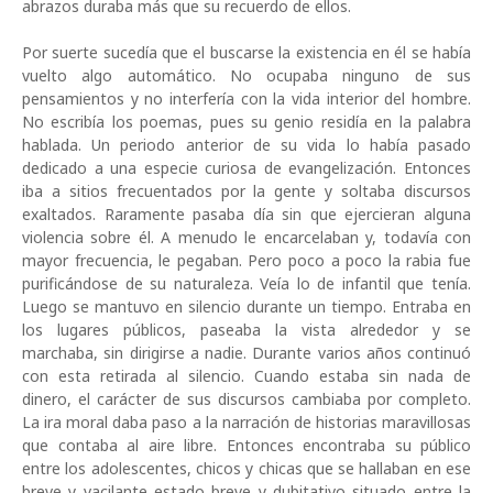
abrazos duraba más que su recuerdo de ellos.
Por suerte sucedía que el buscarse la existencia en él se había
vuelto algo automático. No ocupaba ninguno de sus
pensamientos y no interfería con la vida interior del hombre.
No escribía los poemas, pues su genio residía en la palabra
hablada. Un periodo anterior de su vida lo había pasado
dedicado a una especie curiosa de evangelización. Entonces
iba a sitios frecuentados por la gente y soltaba discursos
exaltados. Raramente pasaba día sin que ejercieran alguna
violencia sobre él. A menudo le encarcelaban y, todavía con
mayor frecuencia, le pegaban. Pero poco a poco la rabia fue
purificándose de su naturaleza. Veía lo de infantil que tenía.
Luego se mantuvo en silencio durante un tiempo. Entraba en
los lugares públicos, paseaba la vista alrededor y se
marchaba, sin dirigirse a nadie. Durante varios años continuó
con esta retirada al silencio. Cuando estaba sin nada de
dinero, el carácter de sus discursos cambiaba por completo.
La ira moral daba paso a la narración de historias maravillosas
que contaba al aire libre. Entonces encontraba su público
entre los adolescentes, chicos y chicas que se hallaban en ese
breve y vacilante estado breve y dubitativo situado entre la