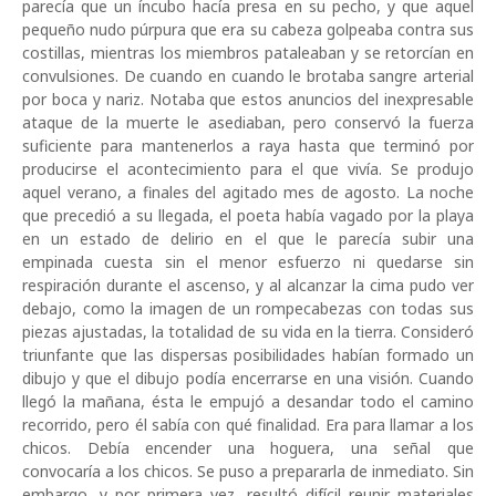
parecía que un íncubo hacía presa en su pecho, y que aquel
pequeño nudo púrpura que era su cabeza golpeaba contra sus
costillas, mientras los miembros pataleaban y se retorcían en
convulsiones. De cuando en cuando le brotaba sangre arterial
por boca y nariz. Notaba que estos anuncios del inexpresable
ataque de la muerte le asediaban, pero conservó la fuerza
suficiente para mantenerlos a raya hasta que terminó por
producirse el acontecimiento para el que vivía. Se produjo
aquel verano, a finales del agitado mes de agosto. La noche
que precedió a su llegada, el poeta había vagado por la playa
en un estado de delirio en el que le parecía subir una
empinada cuesta sin el menor esfuerzo ni quedarse sin
respiración durante el ascenso, y al alcanzar la cima pudo ver
debajo, como la imagen de un rompecabezas con todas sus
piezas ajustadas, la totalidad de su vida en la tierra. Consideró
triunfante que las dispersas posibilidades habían formado un
dibujo y que el dibujo podía encerrarse en una visión. Cuando
llegó la mañana, ésta le empujó a desandar todo el camino
recorrido, pero él sabía con qué finalidad. Era para llamar a los
chicos. Debía encender una hoguera, una señal que
convocaría a los chicos. Se puso a prepararla de inmediato. Sin
embargo, y por primera vez, resultó difícil reunir materiales