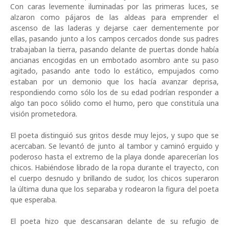
Con caras levemente iluminadas por las primeras luces, se
alzaron como p
á
jaros de las aldeas para emprender el
ascenso de las laderas y dejarse caer dementemente por
ellas, pasando junto a los campos cercados donde sus padres
trabajaban la tierra, pasando delante de puertas donde hab
í
a
ancianas encogidas en un embotado asombro ante su paso
agitado, pasando ante todo lo est
á
tico, empujados como
estaban por un demonio que los hac
í
a avanzar deprisa,
respondiendo como s
ó
lo los de su edad podr
í
an responder a
algo tan poco s
ó
lido como el humo, pero que constitu
í
a una
visi
ó
n prometedora.
El poeta distingui
ó
sus gritos desde muy lejos, y supo que se
acercaban. Se levant
ó
de junto al tambor y camin
ó
erguido y
poderoso hasta el extremo de la playa donde aparecer
í
an los
chicos. Habi
é
ndose librado de la ropa durante el trayecto, con
el cuerpo desnudo y brillando de sudor, los chicos superaron
la
ú
ltima duna que los separaba y rodearon la figura del poeta
que esperaba.
El poeta hizo que descansaran delante de su refugio de