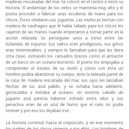
maderas rescatadas del mar. Se colocó en el centro e inició su
historia. El andamiaje de los cielos se mantenía muy alto y el
poeta procedió a fabricar unas escaleras de mano para los
chicos. Éstos olvidaron sus juguetes. Las muñecas hechas con
madera de naufragios que él había tallado para los chicos les
cayeron de las manos cuando empezaron a tomar parte en la
acción relatada. Se perseguían unos a otros entre las
bufandas de espuma. Sus saltos eran prodigiosos, sus gritos
eran interminables, y siempre le llamaban para que les diera
otra clase, estirando los cansados brazos como el armazón
de un barco en un océano borracho. El poeta los empujaba a
comprender el éxtasis de su visión y cómo con ésta un
hombre podría abandonar su cuerpo. Ante la ladeada pared de
la casa de madera rescatada del mar, sus ojos les lanzaban
flechas de luz azul pálido, y se echaba hacia adelante,
gesticulaba e imitaba al océano. Un enorme caballo de
juguete azul parecía haberse soltado entre ellos y sus
penachos eran de un azul de humo que el cielo no podía
retener y por eso los dejaban irse.
La historia continu
ó
hasta el crep
ú
sculo, y en ese momento
los padres de los chicos vinieron a por ellos. Los hombres de