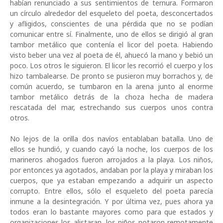
hab
í
an renunciado a sus sentimientos de ternura. Formaron
un c
í
rculo alrededor del esqueleto del poeta, desconcertados
y afligidos, conscientes de una p
é
rdida que no se pod
í
an
comunicar entre s
í
. Finalmente, uno de ellos se dirigi
ó
al gran
tambor met
á
lico que conten
í
a el licor del poeta. Habiendo
visto beber una vez al poeta de
é
l, ahuec
ó
la mano y bebi
ó
un
poco. Los otros le siguieron. El licor les recorri
ó
el cuerpo y los
hizo tambalearse. De pronto se pusieron muy borrachos y, de
com
ú
n acuerdo, se tumbaron en la arena junto al enorme
tambor met
á
lico detr
á
s de la choza hecha de madera
rescatada del mar, estrechando sus cuerpos unos contra
otros.
No lejos de la orilla dos navíos entablaban batalla. Uno de
ellos se hundi
ó
, y cuando cay
ó
la noche, los cuerpos de los
marineros ahogados fueron arrojados a la playa. Los ni
ñ
os,
por entonces ya agotados, andaban por la playa y miraban los
cuerpos, que ya estaban empezando a adquirir un aspecto
corrupto. Entre ellos, s
ó
lo el esqueleto del poeta parec
í
a
inmune a la desintegraci
ó
n. Y por
ú
ltima vez, pues ahora ya
todos eran lo bastante mayores como para que estados y
organizaciones los alistaran, los ni
ñ
os notaron remotamente