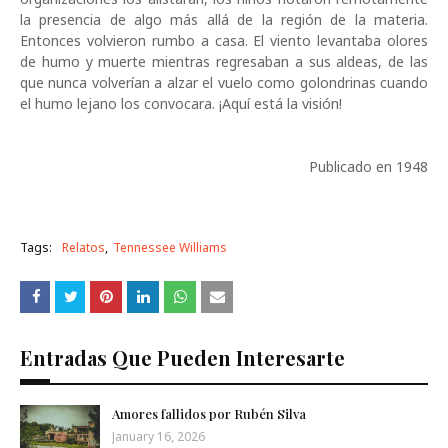
la presencia de algo m
á
s all
á
de la regi
ó
n de la materia.
Entonces volvieron rumbo a casa. El viento levantaba olores
de humo y muerte mientras regresaban a sus aldeas, de las
que nunca volver
í
an a alzar el vuelo como golondrinas cuando
el humo lejano los convocara.
¡
Aqu
í
est
á
la visi
ó
n!
Publicado en 1948
Tags:
Relatos
Tennessee Williams
Entradas Que Pueden Interesarte
Amores fallidos por Rubén Silva
January 16, 2026