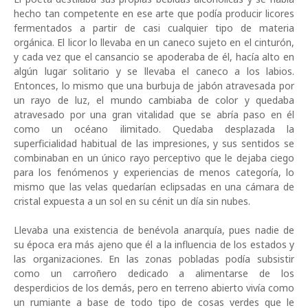
hecho tan competente en ese arte que pod
í
a producir licores
fermentados a partir de casi cualquier tipo de materia
org
á
nica. El licor lo llevaba en un caneco sujeto en el cintur
ó
n,
y cada vez que el cansancio se apoderaba de
é
l, hac
í
a alto en
alg
ú
n lugar solitario y se llevaba el caneco a los labios.
Entonces, lo mismo que una burbuja de jab
ó
n atravesada por
un rayo de luz, el mundo cambiaba de color y quedaba
atravesado por una gran vitalidad que se abr
í
a paso en
é
l
como un oc
é
ano ilimitado. Quedaba desplazada la
superficialidad habitual de las impresiones, y sus sentidos se
combinaban en un
ú
nico rayo perceptivo que le dejaba ciego
para los fen
ó
menos y experiencias de menos categor
í
a, lo
mismo que las velas quedar
í
an eclipsadas en una c
á
mara de
cristal expuesta a un sol en su c
é
nit un d
í
a sin nubes.
Llevaba una existencia de ben
é
vola anarqu
í
a, pues nadie de
su
é
poca era m
á
s ajeno que
é
l a la influencia de los estados y
las organizaciones. En las zonas pobladas pod
í
a subsistir
como un carro
ñ
ero dedicado a alimentarse de los
desperdicios de los dem
á
s, pero en terreno abierto viv
í
a como
un rumiante a base de todo tipo de cosas verdes que le