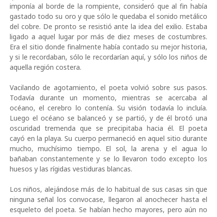
imponía al borde de la rompiente, consideró que al fin había
gastado todo su oro y que sólo le quedaba el sonido metálico
del cobre. De pronto se resistió ante la idea del exilio. Estaba
ligado a aquel lugar por más de diez meses de costumbres.
Era el sitio donde finalmente había contado su mejor historia,
y si le recordaban, sólo le recordarían aquí, y sólo los niños de
aquella región costera.
Vacilando de agotamiento, el poeta volvi
ó
sobre sus pasos.
Todav
í
a durante un momento, mientras se acercaba al
oc
é
ano, el cerebro lo conten
í
a. Su visi
ó
n todav
í
a lo inclu
í
a.
Luego el oc
é
ano se balance
ó
y se parti
ó
, y de
é
l brot
ó
una
oscuridad tremenda que se precipitaba hacia
é
l. El poeta
cay
ó
en la playa. Su cuerpo permaneci
ó
en aquel sitio durante
mucho, much
í
simo tiempo. El sol, la arena y el agua lo
ba
ñ
aban constantemente y se lo llevaron todo excepto los
huesos y las r
í
gidas vestiduras blancas.
Los ni
ñ
os, alej
á
ndose m
á
s de lo habitual de sus casas sin que
ninguna se
ñ
al los convocase, llegaron al anochecer hasta el
esqueleto del poeta. Se hab
í
an hecho mayores, pero a
ú
n no